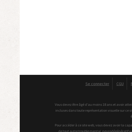
Se connecter
CGU
Vous devez être âgé d'au moins 18 ans et avoir attei
incluses dans toute représentation visuelle sur ce 
Pour accéder à ce site web, vous devez avoir la capa
de tout autre trouble mental, neurodégénératif ou 