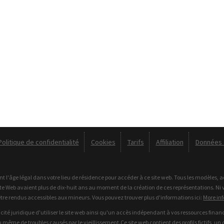
Politique de confidentialité
Cookies
Tarifs
Affiliation
Données d
nt l'âge légal dans votre lieu de résidence pour accéder à ce site web. Tous les modèles,
site Web avaient plus de dix-huit ans au moment de la création de ces représentations. N
être rendus accessibles aux mineurs. Vous pouvez trouver plus d'informations ici:
More inf
cité juridique d'utiliser le site web ainsi qu'un accès indépendant à vos ressources financ
même de troubles causés par le vieillissement.Ce site web contient des profils fictifs, un c