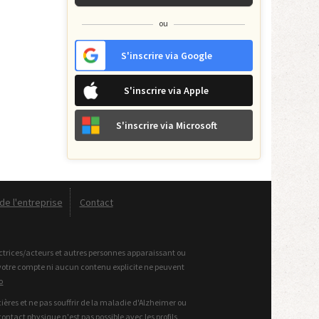
ou
S'inscrire via Google
S'inscrire via Apple
S'inscrire via Microsoft
e l'entreprise
Contact
 actrices/acteurs et autres personnes apparaissant ou
i votre compte ni aucun contenu explicite ne peuvent
o
ières et ne pas souffrir de la maladie d'Alzheimer ou
ontact physique n'est pas possible avec les profils